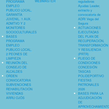
WEBMASTER
PROGRAMA
reguladoras
EMPLEO
Ayudas Leader,
PUBLICO LOCAL,
extracto y
GARANTÍA
convocatoria de
JUVENIL. 1 AUX.
ADRI Vega del
ADMTVO Y 2
Segura
MONITORES
ACTUACIONES
SOCIOCULTURALES
EJECUTADAS
BASES
DEL PLAN DE
PROGRAMA
RECUPERACIÓN,
EMPLEO
TRANSFORMACIÓN
PUBLICO LOCAL.
Y RESILIENCIA
2 PEONES DE
(PRTR)
LIMPIEZA
PLIEGO DE
REUNIÓN DEL
CONDICIONES
CONSEJO DE
CONCESIÓN
ALCALDES
TASCAS
ORDEN
POLIDEPORTIVO
CONVOCATORIA
FIESTAS
SUBVENCIONES
PATRONALES
REHABILITACIÓN
2026
VIVIENDAS
BASES PARA LA
ARRU OJÓS
ADJUDICACIÓN
DE
APROVECHAMIENT