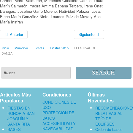
Carmen Marín Salmerón, Mercedes Caballero Carrillo, Laura
Marín Salmerón, Yadira Antima España Tercero, Irene Ortet
Banegas, Josefina Garro Moreno, Natividad Palazón Losa,
Elena María González Nieto, Lourdes Ruiz de Maya y Ana
María Insfran
Anterior
Siguiente
Inicio
Municipio
Fiestas
Fiestas 2015
I FESTIVAL DE
DANZA
SEARCH
Artículos Más
Condiciones
Últimas
Populares
Novedades
CONDICIONES DE
USO
FIESTAS EN
RECOMENDACIONE
PROTECCIÓN DE
HONOR A SAN
RELATIVAS AL
DATOS
JOAQUÍN Y
TRÍO DE
ACCESIBILIDAD Y
SANTA RITA
ECLIPSES
NAVEGABILIDAD
BASES
Orden de bases