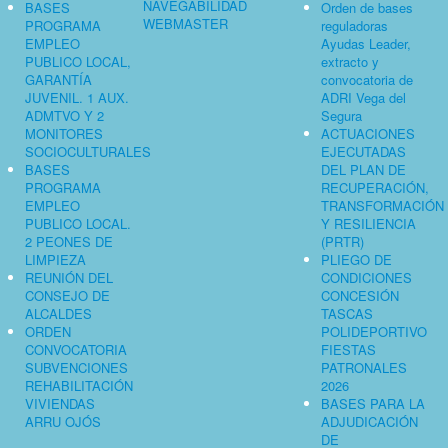
NAVEGABILIDAD
BASES
Orden de bases
WEBMASTER
PROGRAMA
reguladoras
EMPLEO
Ayudas Leader,
PUBLICO LOCAL,
extracto y
GARANTÍA
convocatoria de
JUVENIL. 1 AUX.
ADRI Vega del
ADMTVO Y 2
Segura
MONITORES
ACTUACIONES
SOCIOCULTURALES
EJECUTADAS
BASES
DEL PLAN DE
PROGRAMA
RECUPERACIÓN,
EMPLEO
TRANSFORMACIÓN
PUBLICO LOCAL.
Y RESILIENCIA
2 PEONES DE
(PRTR)
LIMPIEZA
PLIEGO DE
REUNIÓN DEL
CONDICIONES
CONSEJO DE
CONCESIÓN
ALCALDES
TASCAS
ORDEN
POLIDEPORTIVO
CONVOCATORIA
FIESTAS
SUBVENCIONES
PATRONALES
REHABILITACIÓN
2026
VIVIENDAS
BASES PARA LA
ARRU OJÓS
ADJUDICACIÓN
DE