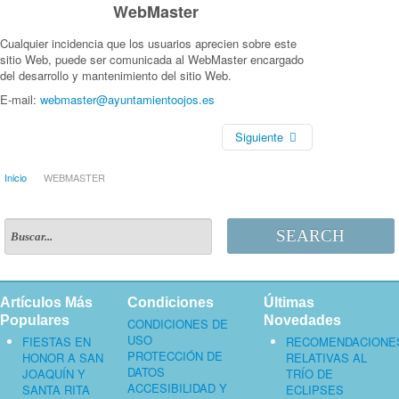
WebMaster
Cualquier incidencia que los usuarios aprecien sobre este
sitio Web, puede ser comunicada al WebMaster encargado
del desarrollo y mantenimiento del sitio Web.
E-mail:
webmaster@ayuntamientoojos.es
Siguiente
Inicio
WEBMASTER
SEARCH
Artículos Más
Condiciones
Últimas
Populares
Novedades
CONDICIONES DE
USO
FIESTAS EN
RECOMENDACIONE
PROTECCIÓN DE
HONOR A SAN
RELATIVAS AL
DATOS
JOAQUÍN Y
TRÍO DE
ACCESIBILIDAD Y
SANTA RITA
ECLIPSES