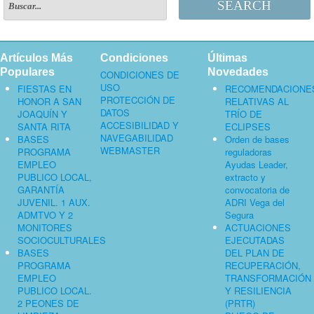
SEARCH
Artículos Más
Condiciones
Últimas
Populares
Novedades
CONDICIONES DE
USO
FIESTAS EN
RECOMENDACIONE
PROTECCIÓN DE
HONOR A SAN
RELATIVAS AL
DATOS
JOAQUÍN Y
TRÍO DE
ACCESIBILIDAD Y
SANTA RITA
ECLIPSES
NAVEGABILIDAD
BASES
Orden de bases
WEBMASTER
PROGRAMA
reguladoras
EMPLEO
Ayudas Leader,
PUBLICO LOCAL,
extracto y
GARANTÍA
convocatoria de
JUVENIL. 1 AUX.
ADRI Vega del
ADMTVO Y 2
Segura
MONITORES
ACTUACIONES
SOCIOCULTURALES
EJECUTADAS
BASES
DEL PLAN DE
PROGRAMA
RECUPERACIÓN,
EMPLEO
TRANSFORMACIÓN
PUBLICO LOCAL.
Y RESILIENCIA
2 PEONES DE
(PRTR)