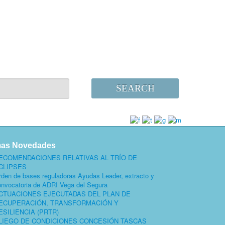
SEARCH
mas Novedades
ECOMENDACIONES RELATIVAS AL TRÍO DE
CLIPSES
rden de bases reguladoras Ayudas Leader, extracto y
onvocatoria de ADRI Vega del Segura
CTUACIONES EJECUTADAS DEL PLAN DE
ECUPERACIÓN, TRANSFORMACIÓN Y
ESILIENCIA (PRTR)
LIEGO DE CONDICIONES CONCESIÓN TASCAS