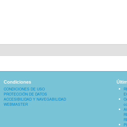
Condiciones
Últi
CONDICIONES DE USO
R
PROTECCIÓN DE DATOS
E
ACCESIBILIDAD Y NAVEGABILIDAD
O
WEBMASTER
c
A
R
R
P