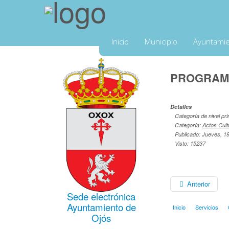
Inicio
Municipio
Ayuntami
PROGRAMA
Detalles
Categoría de nivel pri
Categoría:
Actos Cult
Publicado: Jueves, 1
Visto: 15237
Anterior
Sede electrónica
Ayuntamiento de
Inicio
Servicios
Ojós