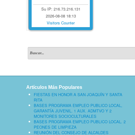
Su IP: 216.73.216.131
2026-08-08 18:13
Visitors Counter
Artículos Más Populares
FIESTAS EN HONOR A SAN JOAQUÍN Y SANTA
RITA
BASES PROGRAMA EMPLEO PUBLICO LOCAL,
GARANTÍA JUVENIL. 1 AUX. ADMTVO Y 2
MONITORES SOCIOCULTURALES
BASES PROGRAMA EMPLEO PUBLICO LOCAL. 2
PEONES DE LIMPIEZA
REUNIÓN DEL CONSEJO DE ALCALDES