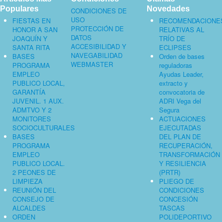
Populares
Novedades
CONDICIONES DE
USO
FIESTAS EN
RECOMENDACIONE
PROTECCIÓN DE
HONOR A SAN
RELATIVAS AL
DATOS
JOAQUÍN Y
TRÍO DE
ACCESIBILIDAD Y
SANTA RITA
ECLIPSES
NAVEGABILIDAD
BASES
Orden de bases
WEBMASTER
PROGRAMA
reguladoras
EMPLEO
Ayudas Leader,
PUBLICO LOCAL,
extracto y
GARANTÍA
convocatoria de
JUVENIL. 1 AUX.
ADRI Vega del
ADMTVO Y 2
Segura
MONITORES
ACTUACIONES
SOCIOCULTURALES
EJECUTADAS
BASES
DEL PLAN DE
PROGRAMA
RECUPERACIÓN,
EMPLEO
TRANSFORMACIÓN
PUBLICO LOCAL.
Y RESILIENCIA
2 PEONES DE
(PRTR)
LIMPIEZA
PLIEGO DE
REUNIÓN DEL
CONDICIONES
CONSEJO DE
CONCESIÓN
ALCALDES
TASCAS
ORDEN
POLIDEPORTIVO