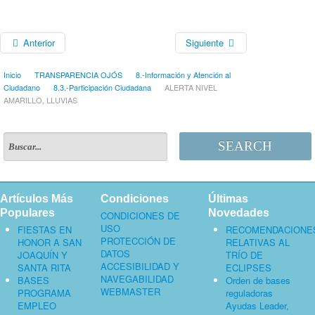
Anterior
Siguiente
Inicio
TRANSPARENCIA OJÓS
8.-Información y Atención al
Ciudadano
8.3.-Participación Ciudadana
ALERTA NIVEL
AMARILLO, LLUVIAS
SEARCH
Artículos Más
Condiciones
Últimas
Populares
Novedades
CONDICIONES DE
USO
FIESTAS EN
RECOMENDACIONE
PROTECCIÓN DE
HONOR A SAN
RELATIVAS AL
DATOS
JOAQUÍN Y
TRÍO DE
ACCESIBILIDAD Y
SANTA RITA
ECLIPSES
NAVEGABILIDAD
BASES
Orden de bases
WEBMASTER
PROGRAMA
reguladoras
EMPLEO
Ayudas Leader,