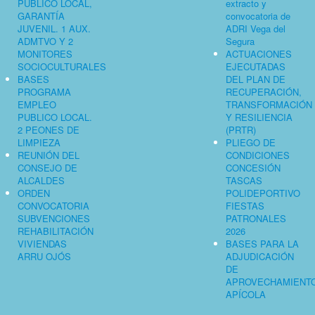
PUBLICO LOCAL,
extracto y
GARANTÍA
convocatoria de
JUVENIL. 1 AUX.
ADRI Vega del
ADMTVO Y 2
Segura
MONITORES
ACTUACIONES
SOCIOCULTURALES
EJECUTADAS
BASES
DEL PLAN DE
PROGRAMA
RECUPERACIÓN,
EMPLEO
TRANSFORMACIÓN
PUBLICO LOCAL.
Y RESILIENCIA
2 PEONES DE
(PRTR)
LIMPIEZA
PLIEGO DE
REUNIÓN DEL
CONDICIONES
CONSEJO DE
CONCESIÓN
ALCALDES
TASCAS
ORDEN
POLIDEPORTIVO
CONVOCATORIA
FIESTAS
SUBVENCIONES
PATRONALES
REHABILITACIÓN
2026
VIVIENDAS
BASES PARA LA
ARRU OJÓS
ADJUDICACIÓN
DE
APROVECHAMIENT
APÍCOLA