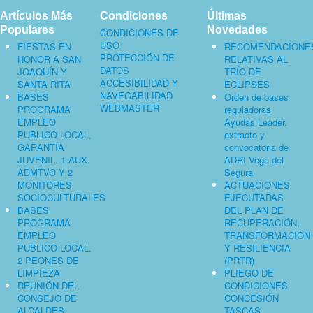
Artículos Más
Condiciones
Últimas
Populares
Novedades
CONDICIONES DE
USO
FIESTAS EN
RECOMENDACIONE
PROTECCIÓN DE
HONOR A SAN
RELATIVAS AL
DATOS
JOAQUÍN Y
TRÍO DE
ACCESIBILIDAD Y
SANTA RITA
ECLIPSES
NAVEGABILIDAD
BASES
Orden de bases
WEBMASTER
PROGRAMA
reguladoras
EMPLEO
Ayudas Leader,
PUBLICO LOCAL,
extracto y
GARANTÍA
convocatoria de
JUVENIL. 1 AUX.
ADRI Vega del
ADMTVO Y 2
Segura
MONITORES
ACTUACIONES
SOCIOCULTURALES
EJECUTADAS
BASES
DEL PLAN DE
PROGRAMA
RECUPERACIÓN,
EMPLEO
TRANSFORMACIÓN
PUBLICO LOCAL.
Y RESILIENCIA
2 PEONES DE
(PRTR)
LIMPIEZA
PLIEGO DE
REUNIÓN DEL
CONDICIONES
CONSEJO DE
CONCESIÓN
ALCALDES
TASCAS