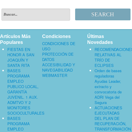
SEARCH
Artículos Más
Condiciones
Últimas
Populares
Novedades
CONDICIONES DE
USO
FIESTAS EN
RECOMENDACIONE
PROTECCIÓN DE
HONOR A SAN
RELATIVAS AL
DATOS
JOAQUÍN Y
TRÍO DE
ACCESIBILIDAD Y
SANTA RITA
ECLIPSES
NAVEGABILIDAD
BASES
Orden de bases
WEBMASTER
PROGRAMA
reguladoras
EMPLEO
Ayudas Leader,
PUBLICO LOCAL,
extracto y
GARANTÍA
convocatoria de
JUVENIL. 1 AUX.
ADRI Vega del
ADMTVO Y 2
Segura
MONITORES
ACTUACIONES
SOCIOCULTURALES
EJECUTADAS
BASES
DEL PLAN DE
PROGRAMA
RECUPERACIÓN,
EMPLEO
TRANSFORMACIÓN