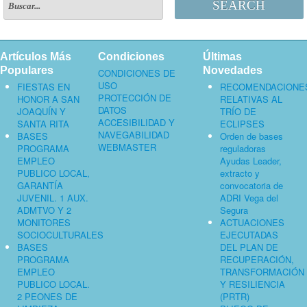
SEARCH
Artículos Más
Condiciones
Últimas
Populares
Novedades
CONDICIONES DE
USO
FIESTAS EN
RECOMENDACIONE
PROTECCIÓN DE
HONOR A SAN
RELATIVAS AL
DATOS
JOAQUÍN Y
TRÍO DE
ACCESIBILIDAD Y
SANTA RITA
ECLIPSES
NAVEGABILIDAD
BASES
Orden de bases
WEBMASTER
PROGRAMA
reguladoras
EMPLEO
Ayudas Leader,
PUBLICO LOCAL,
extracto y
GARANTÍA
convocatoria de
JUVENIL. 1 AUX.
ADRI Vega del
ADMTVO Y 2
Segura
MONITORES
ACTUACIONES
SOCIOCULTURALES
EJECUTADAS
BASES
DEL PLAN DE
PROGRAMA
RECUPERACIÓN,
EMPLEO
TRANSFORMACIÓN
PUBLICO LOCAL.
Y RESILIENCIA
2 PEONES DE
(PRTR)