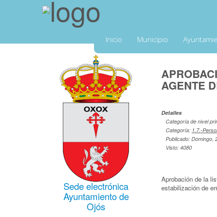
Inicio
Municipio
Ayuntami
APROBACI
AGENTE D
Detalles
Categoría de nivel pri
Categoría:
1.7.-Perso
Publicado: Domingo, 2
Visto: 4080
Aprobación de la lis
Sede electrónica
estabilización de e
Ayuntamiento de
Ojós