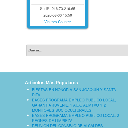
Su IP: 216.73.216.65
2026-08-06 15:59
Visitors Counter
Artículos Más Populares
FIESTAS EN HONOR A SAN JOAQUÍN Y SANTA
RITA
BASES PROGRAMA EMPLEO PUBLICO LOCAL,
GARANTÍA JUVENIL. 1 AUX. ADMTVO Y 2
MONITORES SOCIOCULTURALES
BASES PROGRAMA EMPLEO PUBLICO LOCAL. 2
PEONES DE LIMPIEZA
REUNIÓN DEL CONSEJO DE ALCALDES