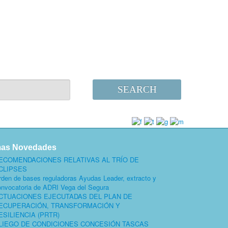
SEARCH
mas Novedades
ECOMENDACIONES RELATIVAS AL TRÍO DE
CLIPSES
rden de bases reguladoras Ayudas Leader, extracto y
onvocatoria de ADRI Vega del Segura
CTUACIONES EJECUTADAS DEL PLAN DE
ECUPERACIÓN, TRANSFORMACIÓN Y
ESILIENCIA (PRTR)
LIEGO DE CONDICIONES CONCESIÓN TASCAS