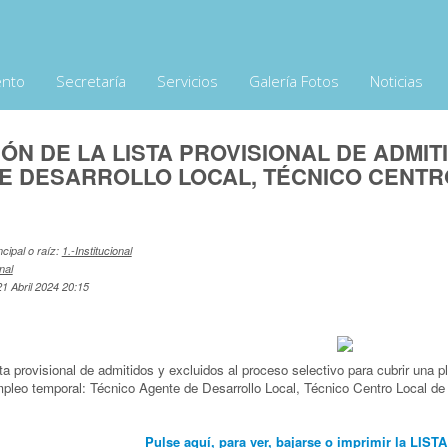
ento
Secretaría
Servicios
Galería Fotos
Noticias
ÓN DE LA LISTA PROVISIONAL DE ADMIT
E DESARROLLO LOCAL, TÉCNICO CENTR
ncipal o raíz:
1.-Institucional
nal
1 Abril 2024 20:15
ta provisional de admitidos y excluidos al proceso selectivo para cubrir una p
mpleo temporal: Técnico Agente de Desarrollo Local, Técnico Centro Local d
Pulse aquí, para ver, bajarse o imprimir la LI