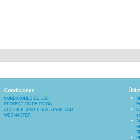
Condiciones
Últi
CONDICIONES DE USO
R
PROTECCIÓN DE DATOS
E
ACCESIBILIDAD Y NAVEGABILIDAD
O
WEBMASTER
c
A
R
R
P